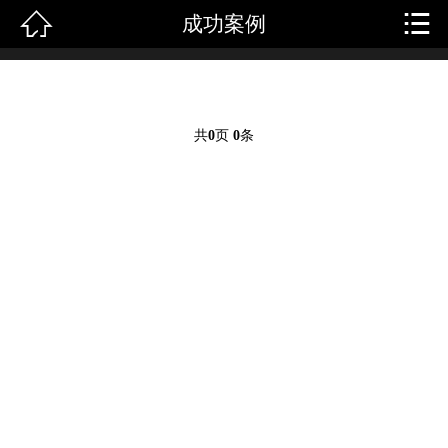


成功案例
首页
关于我们
产品中心
共
0
页
0
条
新闻中心
成功案例
人才招聘
客户留言
联系我们