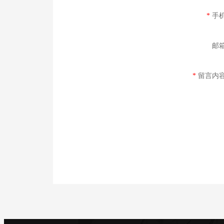
*
手
邮
*
留言内