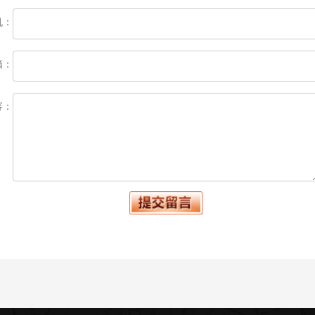
机：
箱：
容：