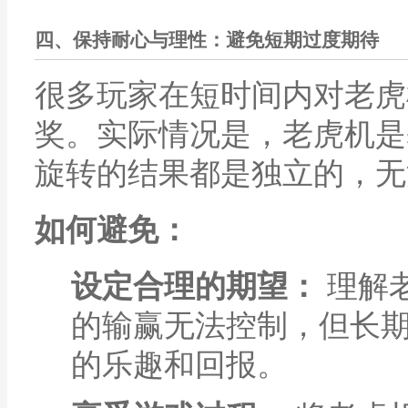
四、保持耐心与理性：避免短期过度期待
很多玩家在短时间内对老虎
奖。实际情况是，老虎机是
旋转的结果都是独立的，无
如何避免：
设定合理的期望：
理解
的输赢无法控制，但长
的乐趣和回报。