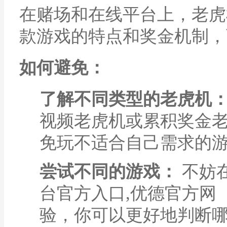
在赌场和在线平台上，老虎
款游戏的特点和奖金机制，
如何避免：
了解不同类型的老虎机
视频老虎机或累积奖金
免玩不适合自己需求的
尝试不同的游戏：
不妨
台官方入口,优德官方网
验，你可以更好地判断