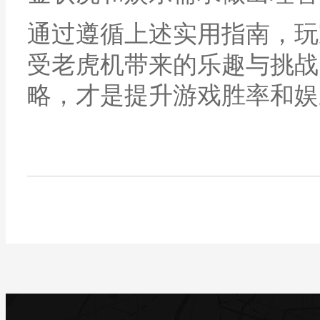
通过遵循上述实用指南，玩
受老虎机带来的乐趣与挑战
略，才是提升游戏胜率和娱