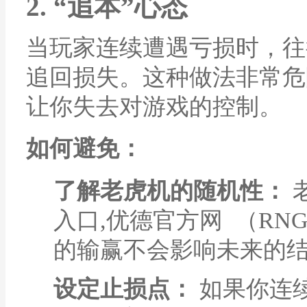
2.
“追本”心态
当玩家连续遭遇亏损时，往
追回损失。这种做法非常危
让你失去对游戏的控制。
如何避免：
了解老虎机的随机性：
入口,优德官方网 （R
的输赢不会影响未来的
设定止损点：
如果你连