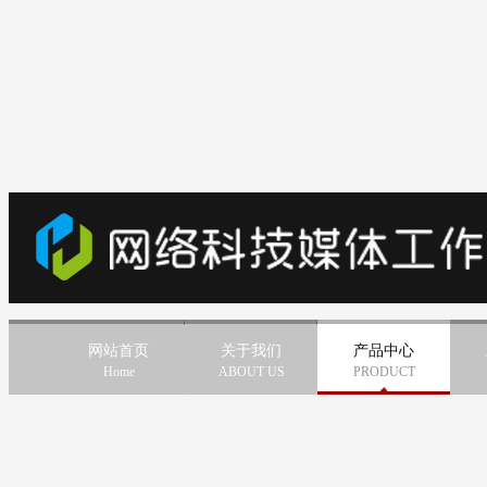
网站首页
关于我们
产品中心
Home
ABOUT US
PRODUCT