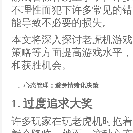
不理性而犯下许多常见的错
能导致不必要的损失。
本文将深入探讨老虎机游戏
策略等方面提高游戏水平，
和获胜机会。
一、心态管理：避免情绪化决策
1.
过度追求大奖
许多玩家在玩老虎机时抱着