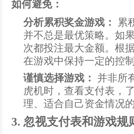
如何避免：
分析累积奖金游戏：
累
并不总是最优策略。如
次都投注最大金额。根
在游戏中保持一定的控
谨慎选择游戏：
并非所
虎机时，查看支付表，
理、适合自己资金情况
3.
忽视支付表和游戏规