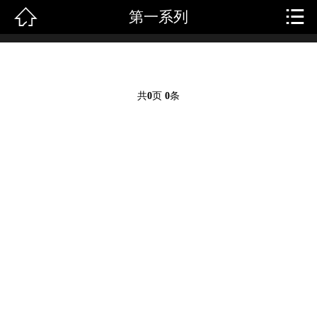


第一系列
首页
关于我们
产品中心
共
0
页
0
条
新闻中心
成功案例
人才招聘
客户留言
联系我们